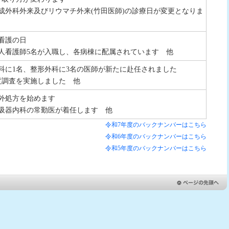
成外科外来及びリウマチ外来(竹田医師)の診療日が変更となりま
は看護の日
新人看護師5名が入職し、各病棟に配属されています 他
科に1名、整形外科に3名の医師が新たに赴任されました
度調査を実施しました 他
院外処方を始めます
呼吸器内科の常勤医が着任します 他
令和7年度のバックナンバーはこちら
令和6年度のバックナンバーはこちら
令和5年度のバックナンバーはこちら