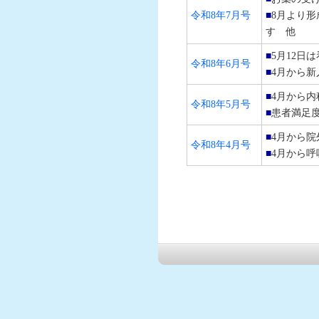
令和8年7月号
■
8月より形
す 他
診療案内
■
5月12日
令和8年6月号
診療部門紹介
■
4月から
■
4月から内
看護部
令和8年5月号
■
患者満足
採用情報
■
4月から
令和8年4月号
■
4月から
労災病院ニュース
医療連携室
調達関係情報
関連施設