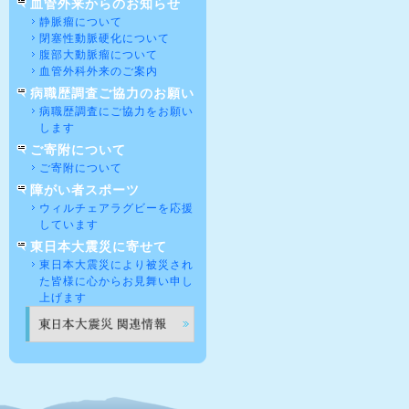
血管外来からのお知らせ
静脈瘤について
閉塞性動脈硬化について
腹部大動脈瘤について
血管外科外来のご案内
病職歴調査ご協力のお願い
病職歴調査にご協力をお願い
します
ご寄附について
ご寄附について
障がい者スポーツ
ウィルチェアラグビーを応援
しています
東日本大震災に寄せて
東日本大震災により被災され
た皆様に心からお見舞い申し
上げます