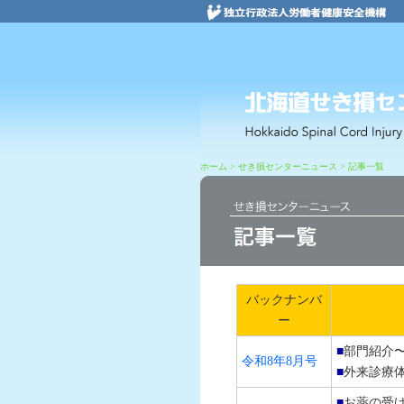
ホーム
> せき損センターニュース > 記事一覧
病院紹介
バックナンバ
ー
■
部門紹介
令和8年8月号
■
外来診療
■
お薬の受