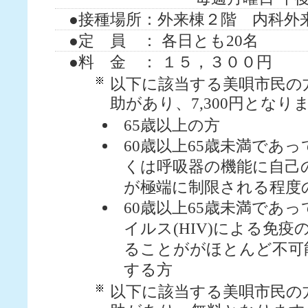
●接種場所：外来棟２階 内科外
●定 員 ： 各日とも20名
診療案内
●料 金 ： １５，３００円
診療部門紹介
以下に該当する美唄市民の
看護部
助があり、7,300円となり
65歳以上の方
採用情報
60歳以上65歳未満であ
労災病院ニュース
くは呼吸器の機能に自己
医療連携室
が極端に制限される程度
60歳以上65歳未満であ
調達関係情報
イルス(HIV)による免
関連施設
ることががほとんど不可
する方
以下に該当する美唄市民の